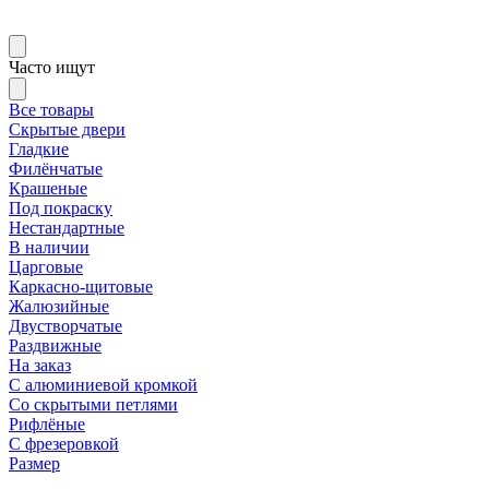
Часто ищут
Все товары
Скрытые двери
Гладкие
Филёнчатые
Крашеные
Под покраску
Нестандартные
В наличии
Царговые
Каркасно-щитовые
Жалюзийные
Двустворчатые
Раздвижные
На заказ
С алюминиевой кромкой
Со скрытыми петлями
Рифлёные
С фрезеровкой
Размер