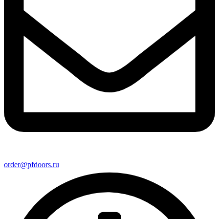
order@pfdoors.ru