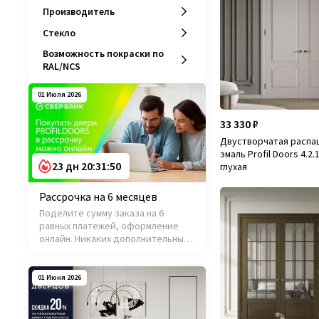
Производитель
Стекло
Возможность покраски по
RAL/NCS
01 Июля 2026
33 330 ₽
Двустворчатая распа
эмаль Profil Doors 4.2
23 дн 20:31:48
глухая
Рассрочка на 6 месяцев
Поделите сумму заказа на 6
равных платежей, оформление
онлайн. Никаких дополнительных
платежей и комиссий.
01 Июня 2026