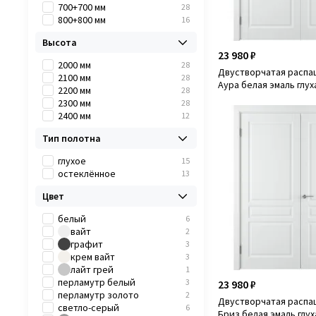
700+700 мм
28
800+800 мм
16
Высота
23 980 ₽
2000 мм
28
Двустворчатая распа
2100 мм
28
Аура белая эмаль глух
2200 мм
28
2300 мм
28
2400 мм
12
Тип полотна
глухое
15
остеклённое
13
Цвет
белый
6
вайт
2
графит
3
крем вайт
3
лайт грей
1
перламутр белый
3
23 980 ₽
перламутр золото
2
Двустворчатая распа
светло-серый
6
Бриз белая эмаль глух