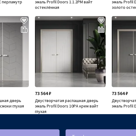
PE перламутр
эмаль Profil Doors 1.1.2PM вайт
эмаль Profil
остеклённая
золото осте
73 564 ₽
73 564 ₽
шная дверь
Двустворчатая распашная дверь
Двустворчат
 смоки глухая
эмаль Profil Doors 10PА крем вайт
эмаль Profil
глухая