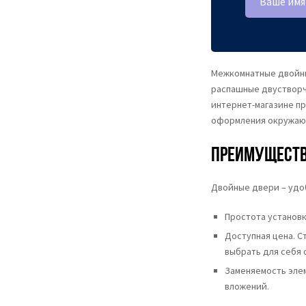
Межкомнатные двойны
распашные двустворча
интернет-магазине п
оформления окружаю
Преимуществ
Двойные двери – удо
Простота установк
Доступная цена. С
выбрать для себя 
Заменяемость элем
вложений.