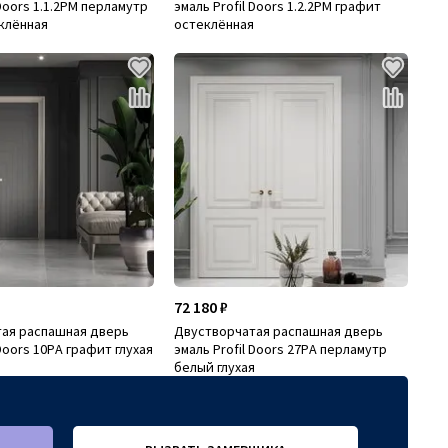
 Doors 1.1.2PM перламутр
эмаль Profil Doors 1.2.2PM графит
клённая
остеклённая
72 180 ₽
ая распашная дверь
Двустворчатая распашная дверь
 Doors 10PА графит глухая
эмаль Profil Doors 27PА перламутр
белый глухая