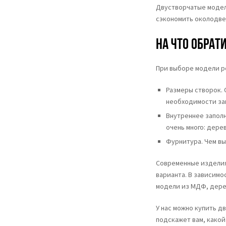
Двустворчатые модел
сэкономить околодве
На что обрат
При выборе модели р
Размеры створок. 
необходимости за
Внутреннее заполн
очень много: дере
Фурнитура. Чем вы
Современные изделия
варианта. В зависимо
модели из МДФ, дерев
У нас можно купить 
подскажет вам, какой