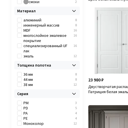
смоки
2
Материал
алюминий
8
инженерный массив
8
MDF
16
многослойное эмалевое
16
покрытие
специализированный UF
16
лак
эмаль
12
Толщина полотна
36 мм
8
44 мм
23 980 ₽
8
38 мм
12
Двустворчатая распа
Патриция белая эмаль
Серия
PM
3
PD
5
PA
4
PE
4
Моноколор
12