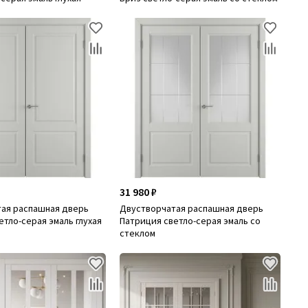
31 980 ₽
ая распашная дверь
Двустворчатая распашная дверь
етло-серая эмаль глухая
Патриция светло-серая эмаль со
стеклом