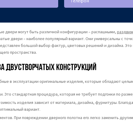
е двери могут быть различной конфигурации – распашными,
раздви
тые двери – наиболее популярный вариант. Они универсальны с точки
редставлен большой выбор фактур, цветовых решений и дизайна. Это
щего пространства.
а двустворчатых конструкций
бные в эксплуатации оригинальные изделия, которые обладают целым 
и. Это стандартная процедура, которая не требует подгонки по разме
тоимость изделия зависит от материала, дизайна, фурнитуры. Благо
оптимальный вариант.
ентов. При повреждении дверного полотна его легко заменить другим,