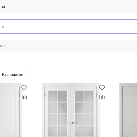
кты
тые
Распашные