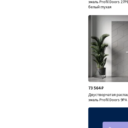
эмаль Profil Doors 27
белый глухая
73 564 ₽
Двустворчатая распа
эмаль Profil Doors 9PА