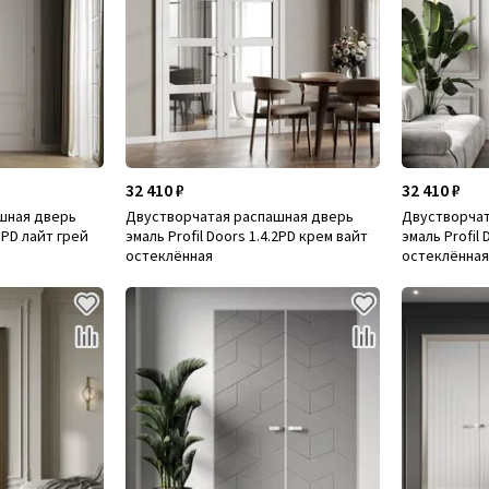
32 410 ₽
32 410 ₽
шная дверь
Двустворчатая распашная дверь
Двустворчат
.1PD лайт грей
эмаль Profil Doors 1.4.2PD крем вайт
эмаль Profil 
остеклённая
остеклённа