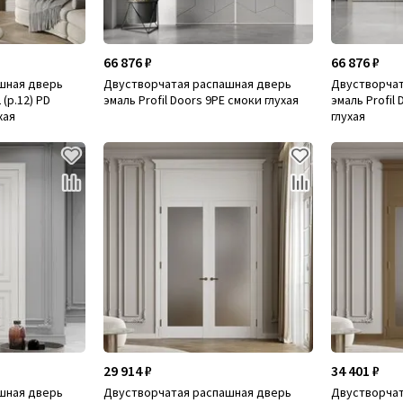
66 876 ₽
66 876 ₽
шная дверь
Двустворчатая распашная дверь
Двустворчат
 (р.12) PD
эмаль Profil Doors 9PE смоки глухая
эмаль Profil
хая
глухая
29 914 ₽
34 401 ₽
шная дверь
Двустворчатая распашная дверь
Двустворчат