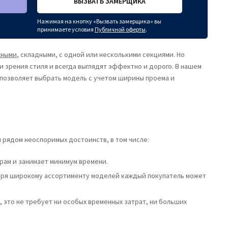
ВЫЗВАТЬ ЗАМЕРЩИКА
Нажимая на кнопку «Вызвать замерщика» вы
принимаете условия
Публичной оферты
.
жными
, складными, с одной или несколькими секциями. Но
 зрения стиля и всегда выглядят эффектно и дорого. В нашем
 позволяет выбрать модель с учетом ширины проема и
рядом неоспоримых достоинств, в том числе:
рам и занимает минимум времени.
даря широкому ассортименту моделей каждый покупатель может
 это не требует ни особых временных затрат, ни больших