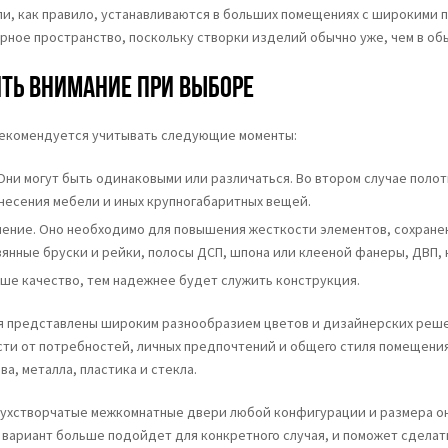
и, как правило, устанавливаются в больших помещениях с широкими 
рное пространство, поскольку створки изделий обычно уже, чем в об
ить внимание при выборе
екомендуется учитывать следующие моменты:
Они могут быть одинаковыми или различаться. Во втором случае поло
несения мебели и иных крупногабаритных вещей.
ение. Оно необходимо для повышения жесткости элементов, сохранен
вянные бруски и рейки, полосы ДСП, шпона или клееной фанеры, ДВП, к
ше качество, тем надежнее будет служить конструкция.
 представлены широким разнообразием цветов и дизайнерских решен
сти от потребностей, личных предпочтений и общего стиля помещени
а, металла, пластика и стекла.
двухстворчатые межкомнатные двери любой конфигурации и размера он
 вариант больше подойдет для конкретного случая, и поможет сделат