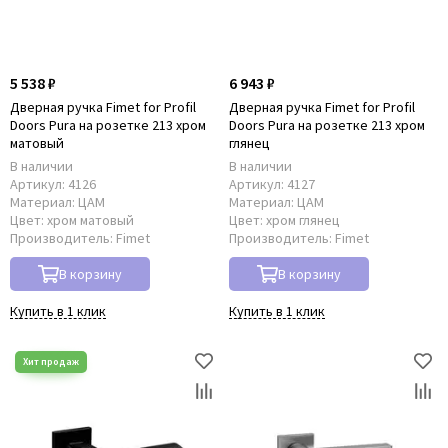
Фурнитура Archie
Фурнитура Fantom
Фурнитура Lockstyle
5 538 ₽
6 943 ₽
Двери Дворецкий
Дверная ручка Fimet for Рrofil
Дверная ручка Fimet for Рrofil
Двери Дверцов
Doors Pura на розетке 213 хром
Doors Pura на розетке 213 хром
Двери Регионов
матовый
глянец
Владимирская Фабрика Дверей
В наличии
В наличии
Артикул:
4126
Артикул:
4127
Ульяновские двери
Материал:
ЦАМ
Материал:
ЦАМ
Цвет:
хром матовый
Цвет:
хром глянец
Производитель:
Fimet
Производитель:
Fimet
В корзину
В корзину
Купить в 1 клик
Купить в 1 клик