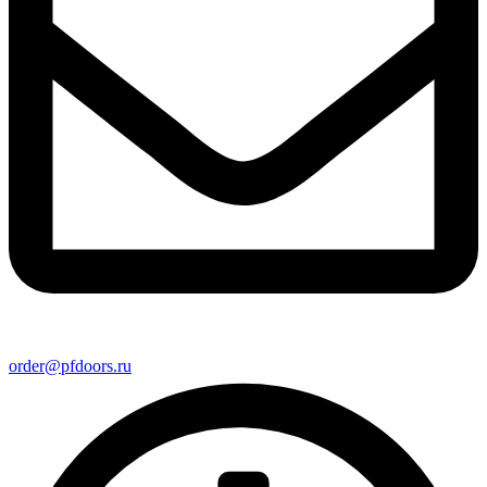
order@pfdoors.ru