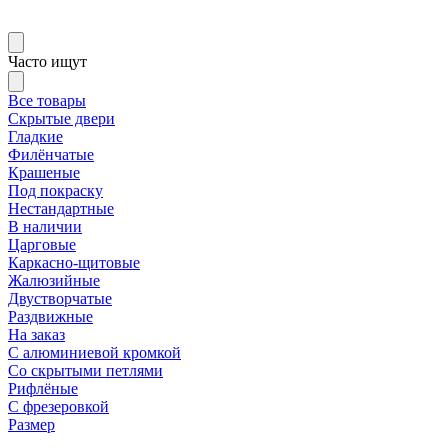
Часто ищут
Все товары
Скрытые двери
Гладкие
Филёнчатые
Крашеные
Под покраску
Нестандартные
В наличии
Царговые
Каркасно-щитовые
Жалюзийные
Двустворчатые
Раздвижные
На заказ
С алюминиевой кромкой
Со скрытыми петлями
Рифлёные
С фрезеровкой
Размер