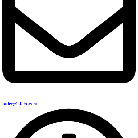
order@pfdoors.ru