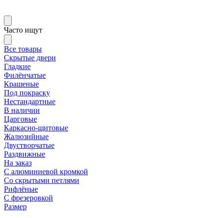
Часто ищут
Все товары
Скрытые двери
Гладкие
Филёнчатые
Крашеные
Под покраску
Нестандартные
В наличии
Царговые
Каркасно-щитовые
Жалюзийные
Двустворчатые
Раздвижные
На заказ
С алюминиевой кромкой
Со скрытыми петлями
Рифлёные
С фрезеровкой
Размер