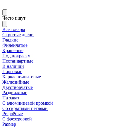
Часто ищут
Все товары
Скрытые двери
Гладкие
Филёнчатые
Крашеные
Под покраску
Нестандартные
В наличии
Царговые
Каркасно-щитовые
Жалюзийные
Двустворчатые
Раздвижные
На заказ
С алюминиевой кромкой
Со скрытыми петлями
Рифлёные
С фрезеровкой
Размер