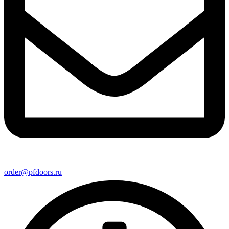
order@pfdoors.ru