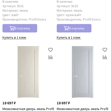
В наличии
В наличии
Фурнитура Archie
Артикул:
9101
Артикул:
9102
Материал:
Фурнитура Fantom
эмаль
Материал:
эмаль
Цвет:
вайт
Цвет:
крем вайт
Фурнитура Lockstyle
Производитель:
Profil Doors
Производитель:
Profil Doors
Двери Дворецкий
Двери Дверцов
В корзину
В корзину
Двери Регионов
Купить в 1 клик
Купить в 1 клик
Владимирская Фабрика Дверей
Ульяновские двери
18 697 ₽
18 697 ₽
Межкомнатная дверь эмаль Profil
Межкомнатная дверь эмаль Profil