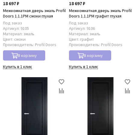
18 697 ₽
18 697 ₽
Межкомнатная дверь эмаль Profil
Межкомнатная дверь эмаль Profil
Doors 1.1.1PM смоки глухая
Doors 1.1.1PM графит глухая
Под заказ
Под заказ
Артикул:
9105
Артикул:
9106
Материал:
эмаль
Материал:
эмаль
Цвет:
смоки
Цвет:
графит
Производитель:
Profil Doors
Производитель:
Profil Doors
В корзину
В корзину
Купить в 1 клик
Купить в 1 клик