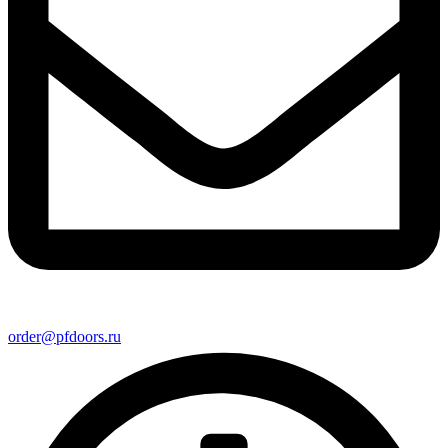
order@pfdoors.ru