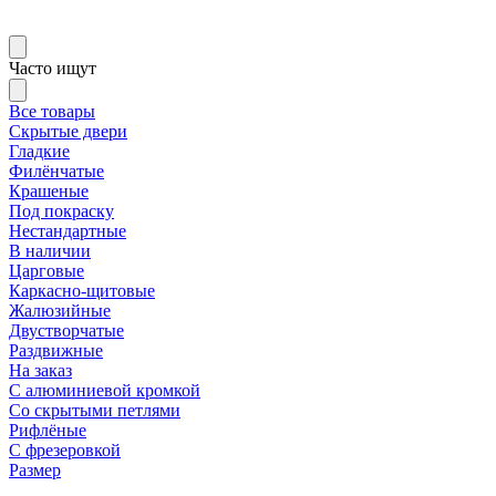
Часто ищут
Все товары
Скрытые двери
Гладкие
Филёнчатые
Крашеные
Под покраску
Нестандартные
В наличии
Царговые
Каркасно-щитовые
Жалюзийные
Двустворчатые
Раздвижные
На заказ
С алюминиевой кромкой
Со скрытыми петлями
Рифлёные
С фрезеровкой
Размер