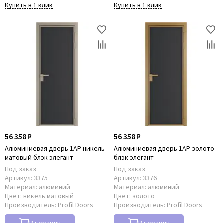
Купить в 1 клик
Купить в 1 клик
56 358 ₽
56 358 ₽
Алюминиевая дверь 1AP никель
Алюминиевая дверь 1AP золото
матовый блэк элегант
блэк элегант
Под заказ
Под заказ
Артикул:
3375
Артикул:
3376
Материал:
алюминий
Материал:
алюминий
Цвет:
никель матовый
Цвет:
золото
Производитель:
Profil Doors
Производитель:
Profil Doors
В корзину
В корзину