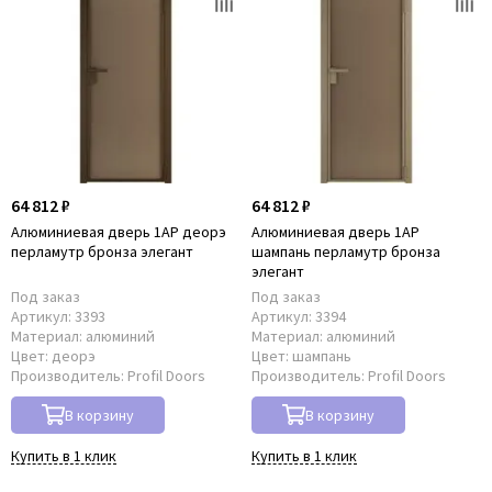
64 812 ₽
64 812 ₽
Алюминиевая дверь 1AP деорэ
Алюминиевая дверь 1AP
перламутр бронза элегант
шампань перламутр бронза
элегант
Под заказ
Под заказ
Артикул:
3393
Артикул:
3394
Материал:
алюминий
Материал:
алюминий
Цвет:
деорэ
Цвет:
шампань
Производитель:
Profil Doors
Производитель:
Profil Doors
В корзину
В корзину
Купить в 1 клик
Купить в 1 клик