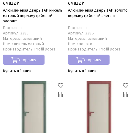
64 812 ₽
64 812 ₽
Алюминиевая дверь 1AP никель
Алюминиевая дверь 1AP золото
матовый перламутр белый
перламутр белый элегант
элегант
Под заказ
Под заказ
Артикул:
3385
Артикул:
3386
Материал:
алюминий
Материал:
алюминий
Цвет:
никель матовый
Цвет:
золото
Производитель:
Profil Doors
Производитель:
Profil Doors
В корзину
В корзину
Купить в 1 клик
Купить в 1 клик