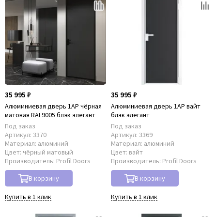
35 995 ₽
35 995 ₽
Алюминиевая дверь 1AP чёрная
Алюминиевая дверь 1AP вайт
матовая RAL9005 блэк элегант
блэк элегант
Под заказ
Под заказ
Артикул:
3370
Артикул:
3369
Материал:
алюминий
Материал:
алюминий
Цвет:
чёрный матовый
Цвет:
вайт
Производитель:
Profil Doors
Производитель:
Profil Doors
В корзину
В корзину
Купить в 1 клик
Купить в 1 клик