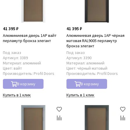
41 395 ₽
41 395 ₽
Алюминиевая дверь 1AP вайт
Алюминиевая дверь 1AP чёрная
перламутр бронза элегант
матовая RAL9005 перламутр
бронза элегант
Под заказ
Под заказ
Артикул:
3389
Артикул:
3390
Материал:
алюминий
Материал:
алюминий
Цвет:
вайт
Цвет:
чёрный матовый
Производитель:
Profil Doors
Производитель:
Profil Doors
В корзину
В корзину
Купить в 1 клик
Купить в 1 клик