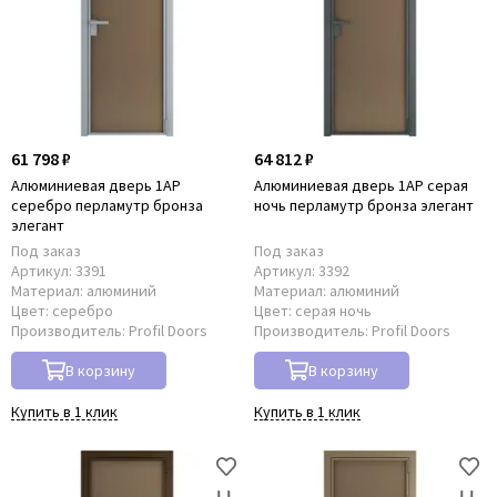
61 798 ₽
64 812 ₽
Алюминиевая дверь 1AP
Алюминиевая дверь 1AP серая
серебро перламутр бронза
ночь перламутр бронза элегант
элегант
Под заказ
Под заказ
Артикул:
3391
Артикул:
3392
Материал:
алюминий
Материал:
алюминий
Цвет:
серебро
Цвет:
серая ночь
Производитель:
Profil Doors
Производитель:
Profil Doors
В корзину
В корзину
Купить в 1 клик
Купить в 1 клик