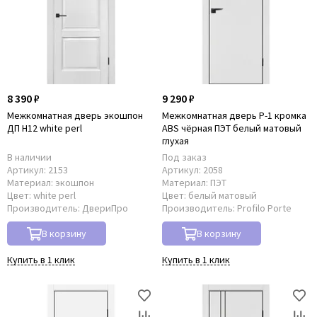
8 390 ₽
9 290 ₽
Межкомнатная дверь экошпон
Межкомнатная дверь P-1 кромка
ДП Н12 white perl
ABS чёрная ПЭТ белый матовый
глухая
В наличии
Под заказ
Артикул:
2153
Артикул:
2058
Материал:
экошпон
Материал:
ПЭТ
Цвет:
white perl
Цвет:
белый матовый
Производитель:
ДвериПро
Производитель:
Profilo Porte
В корзину
В корзину
Купить в 1 клик
Купить в 1 клик