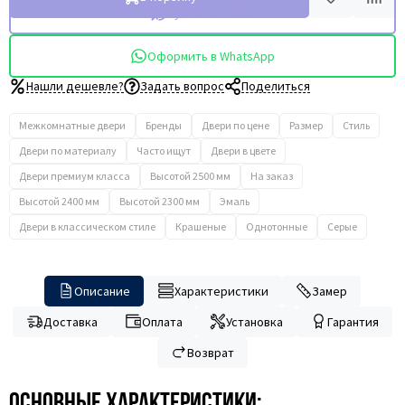
Купить в 1 клик
Оформить в WhatsApp
Нашли дешевле?
Задать вопрос
Поделиться
Межкомнатные двери
Бренды
Двери по цене
Размер
Стиль
Двери по материалу
Часто ищут
Двери в цвете
Двери премиум класса
Высотой 2500 мм
На заказ
Высотой 2400 мм
Высотой 2300 мм
Эмаль
Двери в классическом стиле
Крашеные
Однотонные
Серые
Описание
Характеристики
Замер
Доставка
Оплата
Установка
Гарантия
Возврат
Основные характеристики: