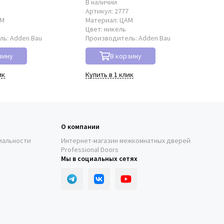
В наличии
В 
8
Артикул:
2777
Ар
АМ
Материал:
ЦАМ
Ма
Цвет:
никель
Цв
ль:
Adden Bau
Производитель:
Adden Bau
Пр
зину
В корзину
ик
Купить в 1 клик
Куп
О компании
иальности
Интернет-магазин межкомнатных дверей
Professional Doors
Мы в социальных сетях