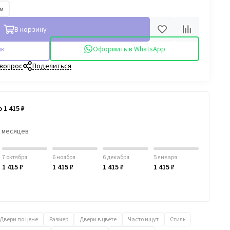
мм
В корзину
ик
Оформить в WhatsApp
 вопрос
Поделиться
 1 415 ₽
6 месяцев
7 октября
6 ноября
6 декабря
5 января
1 415 ₽
1 415 ₽
1 415 ₽
1 415 ₽
Двери по цене
Размер
Двери в цвете
Часто ищут
Стиль