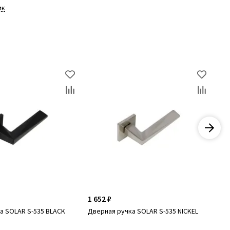
ик
1 652 ₽
1 9
а SOLAR S-535 BLACK
Дверная ручка SOLAR S-535 NICKEL
Дв