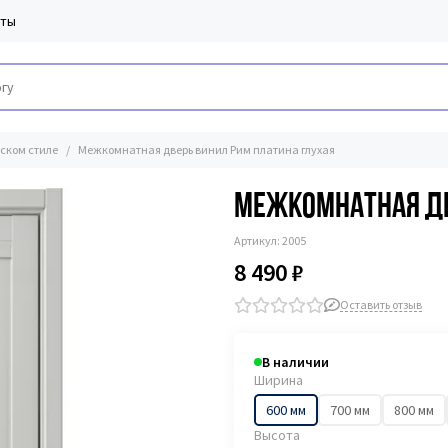
кты
ском стиле
Межкомнатная дверь винил Рим платина глухая
Межкомнатная дв
Артикул:
2005
8 490 ₽
Оставить отзыв
В наличии
Ширина
600 мм
700 мм
800 мм
Высота