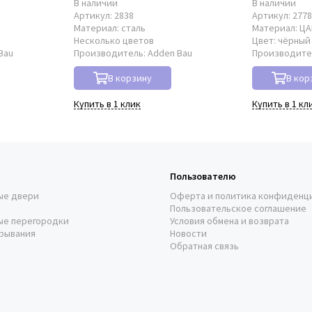
В наличии
В наличии
Артикул:
2838
Артикул:
277
Материал:
сталь
Материал:
Ц
Несколько цветов
Цвет:
чёрный
Bau
Производитель:
Adden Bau
Производите
В корзину
В кор
Купить в 1 клик
Купить в 1 кл
Пользователю
ые двери
Оферта и политика конфиденц
Пользовательское соглашение
ые перегородки
Условия обмена и возврата
рывания
Новости
Обратная связь