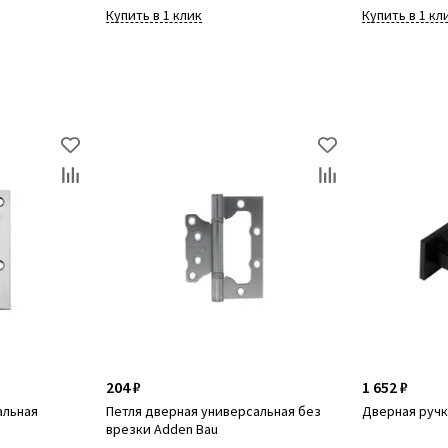
Купить в 1 клик
Купить в 1 кл
204 ₽
1 652 ₽
альная
Петля дверная универсальная без
Дверная ручк
врезки Adden Bau