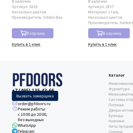
В наличии
В наличии
Артикул:
2836
Артикул:
2837
Несколько цветов
Материал:
сталь
Производитель:
Adden Bau
Несколько цветов
Производитель:
Adden 
В корзину
В корзину
Купить в 1 клик
Купить в 1 клик
Каталог
Межкомнатн
Фурнитура
+7 (495) 135-43-66
Межкомнатн
Вызвать замерщика
Системы отк
order@pfdoors.ru
Погонаж
Режим работы:
Двери оптом
с 10:00 до 20:00,
Бренды
без выходных
Новинки
WhatsApp
Хиты продаж
Telegram
Скидки