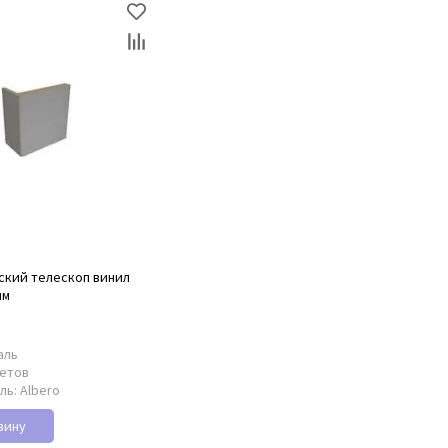
ский телескоп винил
мм
5
аль
ветов
ль:
Albero
зину