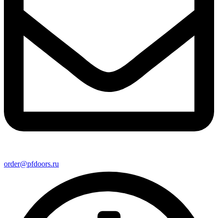
order@pfdoors.ru