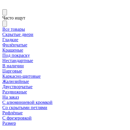
Часто ищут
Все товары
Скрытые двери
Гладкие
Филёнчатые
Крашеные
Под покраску
Нестандартные
В наличии
Царговые
Каркасно-щитовые
Жалюзийные
Двустворчатые
Раздвижные
На заказ
С алюминиевой кромкой
Со скрытыми петлями
Рифлёные
С фрезеровкой
Размер