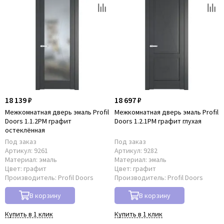
18 139 ₽
18 697 ₽
Межкомнатная дверь эмаль Profil
Межкомнатная дверь эмаль Profil
Doors 1.1.2PM графит
Doors 1.2.1PM графит глухая
остеклённая
Под заказ
Под заказ
Артикул:
9261
Артикул:
9282
Материал:
эмаль
Материал:
эмаль
Цвет:
графит
Цвет:
графит
Производитель:
Profil Doors
Производитель:
Profil Doors
В корзину
В корзину
Купить в 1 клик
Купить в 1 клик