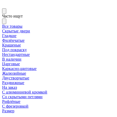
Часто ищут
Все товары
Скрытые двери
Гладкие
Филёнчатые
Крашеные
Под покраску
Нестандартные
В наличии
Царговые
Каркасно-щитовые
Жалюзийные
Двустворчатые
Раздвижные
На заказ
С алюминиевой кромкой
Со скрытыми петлями
Рифлёные
С фрезеровкой
Размер