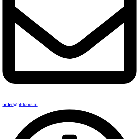
order@pfdoors.ru