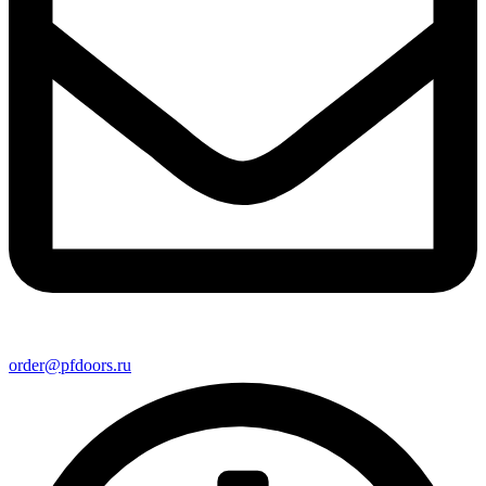
order@pfdoors.ru