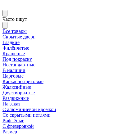
Часто ищут
Все товары
Скрытые двери
Гладкие
Филёнчатые
Крашеные
Под покраску
Нестандартные
В наличии
Царговые
Каркасно-щитовые
Жалюзийные
Двустворчатые
Раздвижные
На заказ
С алюминиевой кромкой
Со скрытыми петлями
Рифлёные
С фрезеровкой
Размер