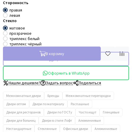
Сторонность
правая
левая
Стекло
матовое
прозрачное
триплекс белый
триплекс чёрный
В корзину
Купить в 1 клик
Оформить в WhatsApp
Нашли дешевле?
Задать вопрос
Поделиться
Межкомнатные двери
Бренды
Межкомнатные перегородки
Двери оптом
Двери по материалу
Распашные
Двери для ресторанов
Двери по ГОСТу
Часто ищут
Глянцевые
Двери для больниц
Двери в стиле Лофт
Алюминиевые
Нестандартные
Стеклянные
Офисные двери
Алюминиевые