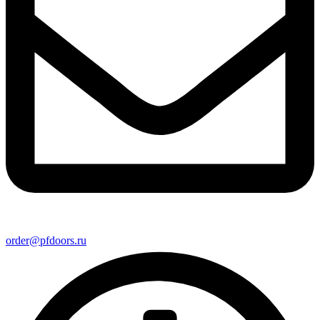
order@pfdoors.ru