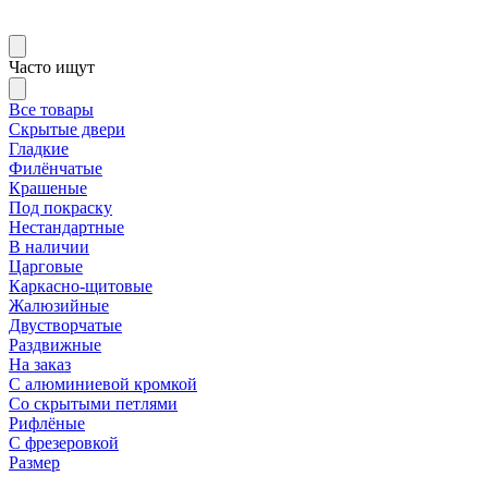
Часто ищут
Все товары
Скрытые двери
Гладкие
Филёнчатые
Крашеные
Под покраску
Нестандартные
В наличии
Царговые
Каркасно-щитовые
Жалюзийные
Двустворчатые
Раздвижные
На заказ
С алюминиевой кромкой
Со скрытыми петлями
Рифлёные
С фрезеровкой
Размер