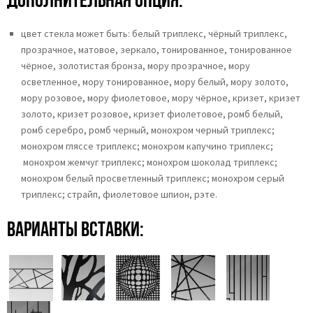
цвет стекла может быть:
белый триплекс,
чёрный триплекс,
прозрачное,
матовое,
зеркало,
тонированное,
тонированное
чёрное, золотистая бронза,
мору прозрачное,
мору
осветленное,
мору тонированное, мору белый, мору золото,
мору розовое, мору фиолетовое, мору чёрное, кризет, кризет
золото, кризет розовое, кризет фиолетовое, ромб белый,
ромб серебро, ромб черный, монохром черный триплекс;
монохром гляссе триплекс; монохром капучино триплекс;
монохром жемчуг триплекс; монохром шоколад триплекс;
монохром белый просветленный триплекс; монохром серый
триплекс; страйп, фиолетовое шпион, рэте.
Варианты вставки: