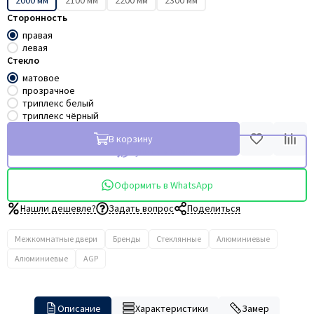
2000 мм
2100 мм
2200 мм
2300 мм
Сторонность
правая
левая
Стекло
матовое
прозрачное
триплекс белый
триплекс чёрный
В корзину
Купить в 1 клик
Оформить в WhatsApp
Нашли дешевле?
Задать вопрос
Поделиться
Межкомнатные двери
Бренды
Стеклянные
Алюминиевые
Алюминиевые
AGP
Описание
Характеристики
Замер