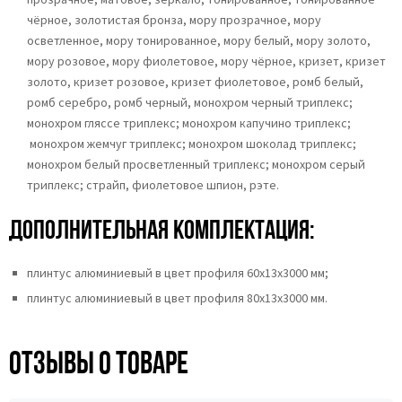
чёрное, золотистая бронза,
мору прозрачное,
мору
осветленное,
мору тонированное, мору белый, мору золото,
мору розовое, мору фиолетовое, мору чёрное, кризет, кризет
золото, кризет розовое, кризет фиолетовое, ромб белый,
ромб серебро, ромб черный, монохром черный триплекс;
монохром гляссе триплекс; монохром капучино триплекс;
монохром жемчуг триплекс; монохром шоколад триплекс;
монохром белый просветленный триплекс; монохром серый
триплекс; страйп, фиолетовое шпион, рэте.
Дополнительная комплектация:
плинтус алюминиевый в цвет профиля 60х13х3000 мм;
плинтус алюминиевый в цвет профиля 80х13х3000 мм.
Отзывы о товаре