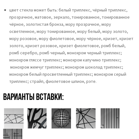
цвет стекла может быть:
белый триплекс,
чёрный триплекс,
прозрачное,
матовое,
зеркало,
тонированное,
тонированное
чёрное, золотистая бронза,
мору прозрачное,
мору
осветленное,
мору тонированное, мору белый, мору золото,
мору розовое, мору фиолетовое, мору чёрное, кризет, кризет
золото, кризет розовое, кризет фиолетовое, ромб белый,
ромб серебро, ромб черный, монохром черный триплекс;
монохром гляссе триплекс; монохром капучино триплекс;
монохром жемчуг триплекс; монохром шоколад триплекс;
монохром белый просветленный триплекс; монохром серый
триплекс; страйп, фиолетовое шпион, рэте.
Варианты вставки: