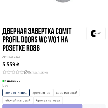
Дверная завертка Comit
Profil Doors WC W01 на
розетке RO86
Артикул:
1512
5 559 ₽
Оставить отзыв
В наличии
Цвет
золото глянец
хром глянец
хром матовый
чёрный матовый
бронза матовая