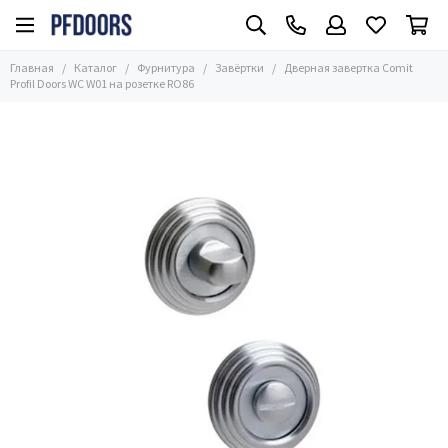
Фурнитура
Главная
Каталог
Фурнитура
Завёртки
Дверная завертка Comit
Все товары
Profil Doors WC W01 на розетке RO86
Ручки
Петли
Замки
Завёртки
Цилиндры
Ригели
Стопоры
Автопороги