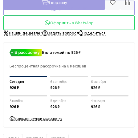
В корзину
Купить в 1 клик
Оформить в WhatsApp
Нашли дешевле?
Задать вопрос
Поделиться
6 платежей по 926 ₽
Беспроцентная рассрочка на 6 месяцев
Сегодня
6 сентября
6 октября
926 ₽
926 ₽
926 ₽
5 ноября
5 декабря
4 января
926 ₽
926 ₽
926 ₽
Условия покупки в рассрочку
Бренды
Фурнитура
Завёртки