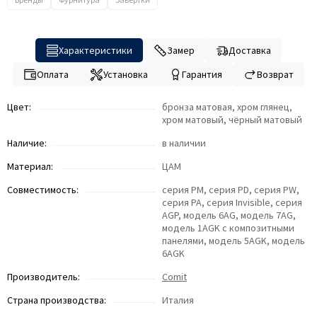
Характеристики
Замер
Доставка
Оплата
Установка
Гарантия
Возврат
Цвет:
бронза матовая, хром глянец,
хром матовый, чёрный матовый
Наличие:
в наличии
Материал:
ЦАМ
Совместимость:
серия PM, серия PD, серия PW,
серия PA, серия Invisible, серия
AGP, модель 6AG, модель 7AG,
модель 1AGK с композитными
панелями, модель 5AGK, модель
6AGK
Производитель:
Comit
Страна производства:
Италия