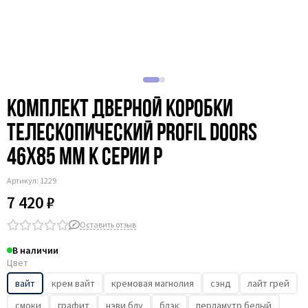
Комплект дверной коробки
телескопический Profil Doors
46x85 мм к серии P
Артикул:
1229
7 420 ₽
Оставить отзыв
В наличии
Цвет
вайт
крем вайт
кремовая магнолия
сэнд
лайт грей
смоки
графит
нэви блу
блэк
перламутр белый