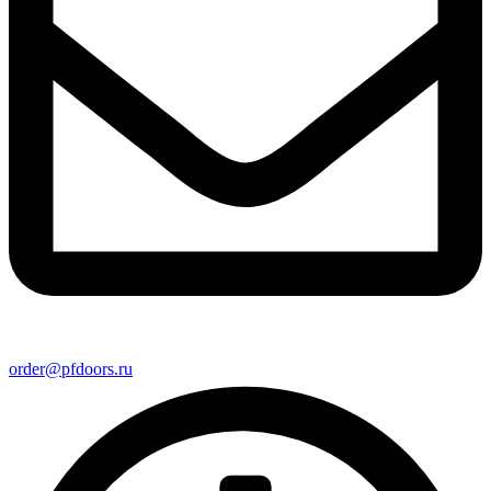
order@pfdoors.ru