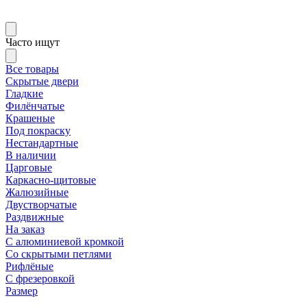
Часто ищут
Все товары
Скрытые двери
Гладкие
Филёнчатые
Крашеные
Под покраску
Нестандартные
В наличии
Царговые
Каркасно-щитовые
Жалюзийные
Двустворчатые
Раздвижные
На заказ
С алюминиевой кромкой
Со скрытыми петлями
Рифлёные
С фрезеровкой
Размер