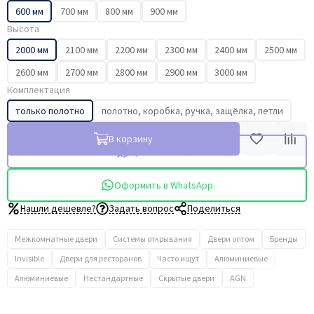
600 мм
700 мм
800 мм
900 мм
Высота
2000 мм
2100 мм
2200 мм
2300 мм
2400 мм
2500 мм
2600 мм
2700 мм
2800 мм
2900 мм
3000 мм
Комплектация
только полотно
полотно, коробка, ручка, защёлка, петли
В корзину
Купить в 1 клик
Оформить в WhatsApp
Нашли дешевле?
Задать вопрос
Поделиться
Межкомнатные двери
Системы открывания
Двери оптом
Бренды
Invisible
Двери для ресторанов
Часто ищут
Алюминиевые
Алюминиевые
Нестандартные
Скрытые двери
AGN