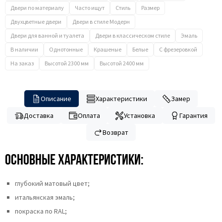
Двери по материалу
Часто ищут
Стиль
Размер
Двухцветные двери
Двери в стиле Модерн
Двери для ванной и туалета
Двери в классическом стиле
Эмаль
В наличии
Однотонные
Крашеные
Белые
С фрезеровкой
На заказ
Высотой 2300 мм
Высотой 2400 мм
Описание
Характеристики
Замер
Доставка
Оплата
Установка
Гарантия
Возврат
Основные характеристики:
глубокий матовый цвет;
итальянская эмаль;
покраска по RAL;