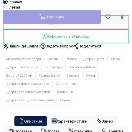
правая
левая
В корзину
Купить в 1 клик
Оформить в WhatsApp
Нашли дешевле?
Задать вопрос
Поделиться
Межкомнатные двери
Бренды
Размер
Двери в цвете
Стиль
Двери по материалу
Часто ищут
Высотой 2100 мм
Высотой 2200 мм
Французский
Светлые
Эмаль
Двери в стиле Неоклассика
Однотонные
Двери в классическом стиле
Крашеные
Двери в скандинавском стиле
Серые
Описание
Характеристики
Замер
Доставка
Оплата
Установка
Гарантия