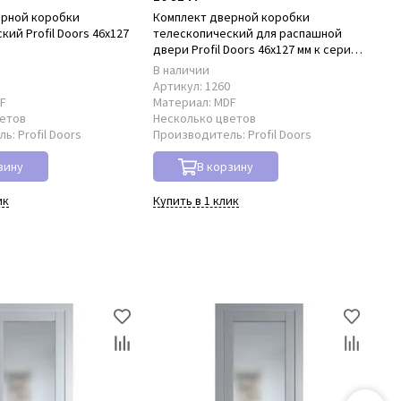
ерной коробки
Комплект дверной коробки
Ко
ий Profil Doors 46x127
телескопический для распашной
нал
D
двери Profil Doors 46x127 мм к серии
PD
PD
В наличии
В 
8
Артикул:
1260
Ар
F
Материал:
MDF
Ма
ветов
Несколько цветов
Не
ль:
Profil Doors
Производитель:
Profil Doors
Пр
зину
В корзину
ик
Купить в 1 клик
Куп