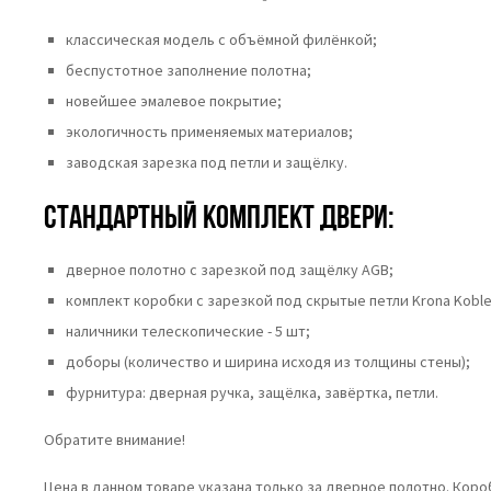
классическая модель с объёмной филёнкой;
беспустотное заполнение полотна;
новейшее эмалевое покрытие;
экологичность применяемых материалов;
заводская зарезка под петли и защёлку.
Стандартный комплект двери:
дверное полотно с зарезкой под защёлку AGB;
комплект коробки с зарезкой под скрытые петли Krona Koble
наличники телескопические - 5 шт;
доборы (количество и ширина исходя из толщины стены);
фурнитура: дверная ручка, защёлка, завёртка, петли.
Обратите внимание!
Цена в данном товаре указана только за дверное полотно. Кор