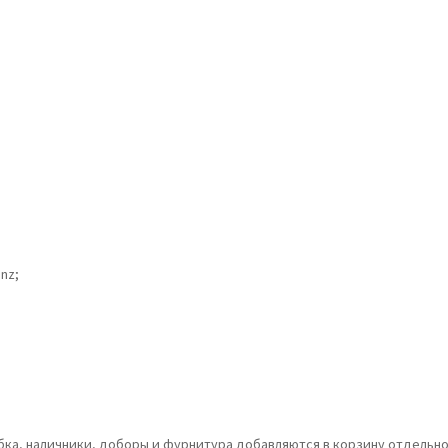
nz;
обка, наличники, доборы и фурнитура добавляются в корзину отдельно