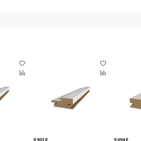
8 903 ₽
9 094 ₽