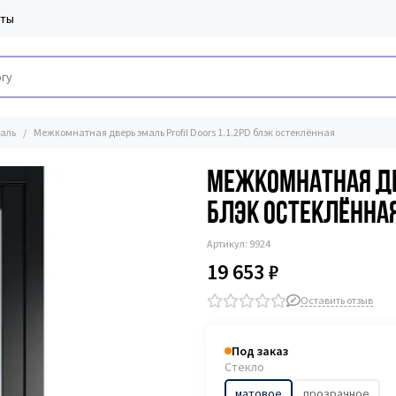
кты
аль
Межкомнатная дверь эмаль Profil Doors 1.1.2PD блэк остеклённая
Межкомнатная две
блэк остеклённа
Артикул:
9924
19 653 ₽
Оставить отзыв
Под заказ
Стекло
матовое
прозрачное