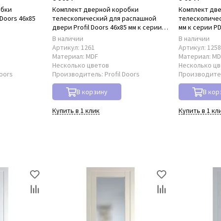
обки
Комплект дверной коробки
Комплект дв
Doors 46x85
телескопический для распашной
телескопическ
двери Profil Doors 46x85 мм к серии
мм к серии P
PD
В наличии
В наличии
Артикул:
1261
Артикул:
125
Материал:
MDF
Материал:
MD
Несколько цветов
Несколько ц
Doors
Производитель:
Profil Doors
Производите
В корзину
В кор
Купить в 1 клик
Купить в 1 кл