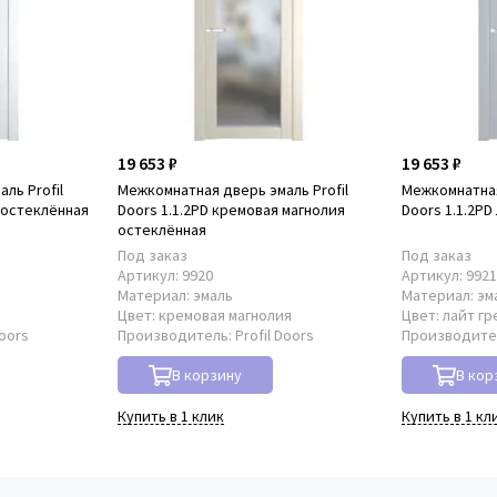
19 653 ₽
19 653 ₽
ль Profil
Межкомнатная дверь эмаль Profil
Межкомнатная
т остеклённая
Doors 1.1.2PD кремовая магнолия
Doors 1.1.2PD
остеклённая
Под заказ
Под заказ
Артикул:
9920
Артикул:
992
Материал:
эмаль
Материал:
эм
Цвет:
кремовая магнолия
Цвет:
лайт гр
Doors
Производитель:
Profil Doors
Производите
В корзину
В кор
Купить в 1 клик
Купить в 1 кл