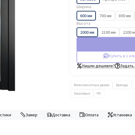
Ширина
600 мм
700 мм
800 мм
Высота
2000 мм
2100 мм
2200 
Купить в 1 кл
Нашли дешевле?
Задать
Межкомнатные двери
Бренды
Эмалевые
PD
стики
Замер
Доставка
Оплата
Установка