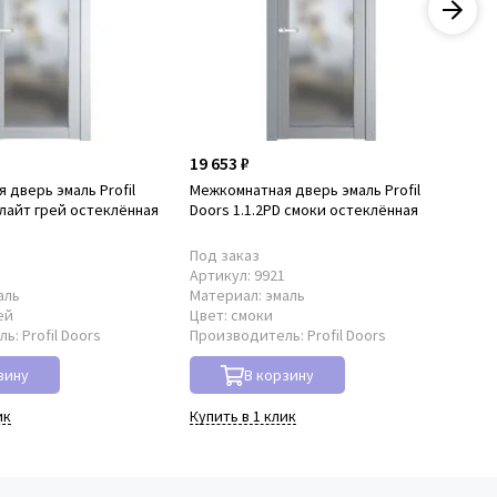
19 653 ₽
19
 дверь эмаль Profil
Межкомнатная дверь эмаль Profil
Ме
 лайт грей остеклённая
Doors 1.1.2PD смоки остеклённая
Do
Под заказ
По
1
Артикул:
9921
Ар
аль
Материал:
эмаль
Ма
ей
Цвет:
смоки
Цв
ль:
Profil Doors
Производитель:
Profil Doors
Пр
зину
В корзину
ик
Купить в 1 клик
Куп