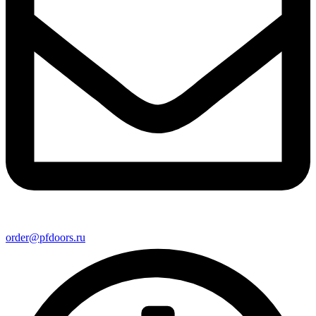
order@pfdoors.ru