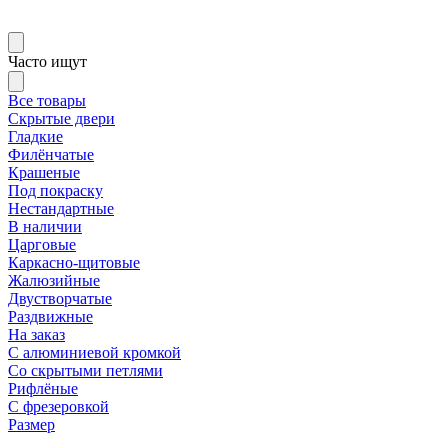
Часто ищут
Все товары
Скрытые двери
Гладкие
Филёнчатые
Крашеные
Под покраску
Нестандартные
В наличии
Царговые
Каркасно-щитовые
Жалюзийные
Двустворчатые
Раздвижные
На заказ
С алюминиевой кромкой
Со скрытыми петлями
Рифлёные
С фрезеровкой
Размер