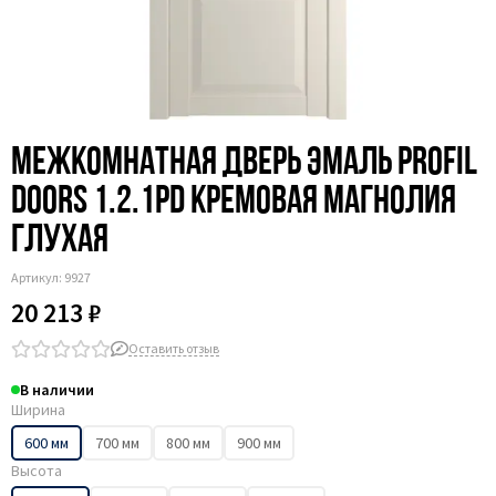
Межкомнатная дверь эмаль Profil
Doors 1.2.1PD кремовая магнолия
глухая
Артикул:
9927
20 213 ₽
Оставить отзыв
В наличии
Ширина
600 мм
700 мм
800 мм
900 мм
Высота