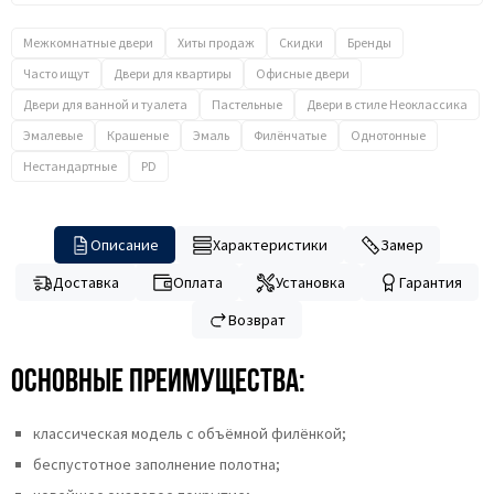
Межкомнатные двери
Хиты продаж
Скидки
Бренды
Часто ищут
Двери для квартиры
Офисные двери
Двери для ванной и туалета
Пастельные
Двери в стиле Неоклассика
Эмалевые
Крашеные
Эмаль
Филёнчатые
Однотонные
Нестандартные
PD
Описание
Характеристики
Замер
Доставка
Оплата
Установка
Гарантия
Возврат
Основные преимущества:
классическая модель с объёмной филёнкой;
беспустотное заполнение полотна;