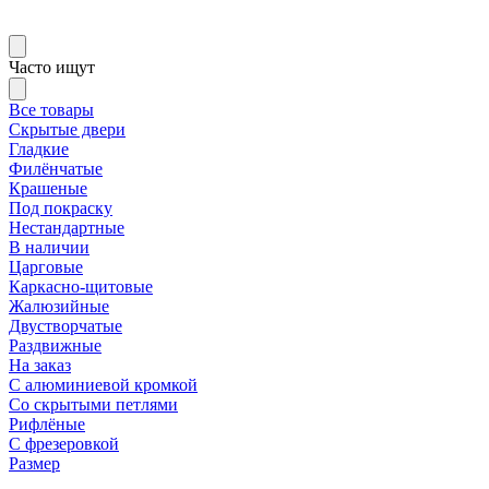
Часто ищут
Все товары
Скрытые двери
Гладкие
Филёнчатые
Крашеные
Под покраску
Нестандартные
В наличии
Царговые
Каркасно-щитовые
Жалюзийные
Двустворчатые
Раздвижные
На заказ
С алюминиевой кромкой
Со скрытыми петлями
Рифлёные
С фрезеровкой
Размер