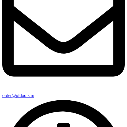
order@pfdoors.ru