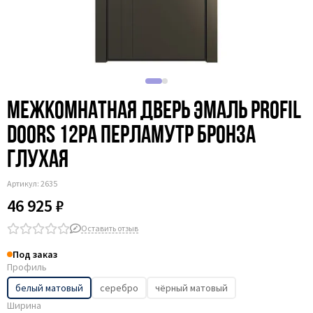
Межкомнатная дверь эмаль Profil
Doors 12PA перламутр бронза
глухая
Артикул:
2635
46 925 ₽
Оставить отзыв
Под заказ
Профиль
белый матовый
серебро
чёрный матовый
Ширина