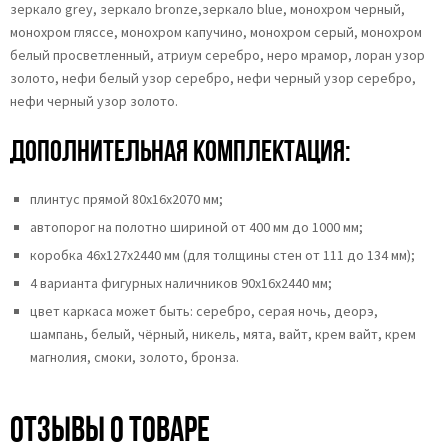
зеркало grey, зеркало bronze,зеркало blue, монохром черный,
монохром гляссе, монохром капучино, монохром серый, монохром
белый просветленный, атриум серебро, неро мрамор, лоран узор
золото, нефи белый узор серебро, нефи черный узор серебро,
нефи черный узор золото.
Дополнительная комплектация:
плинтус прямой 80х16х2070 мм;
автопорог на полотно шириной от 400 мм до 1000 мм;
коробка 46x127x2440 мм (для толщины стен от 111 до 134 мм);
4 варианта фигурных наличников 90х16х2440 мм;
цвет каркаса может быть: серебро, серая ночь, деорэ,
шампань, белый, чёрный, никель, мята, вайт, крем вайт, крем
магнолия, смоки, золото, бронза.
Отзывы о товаре