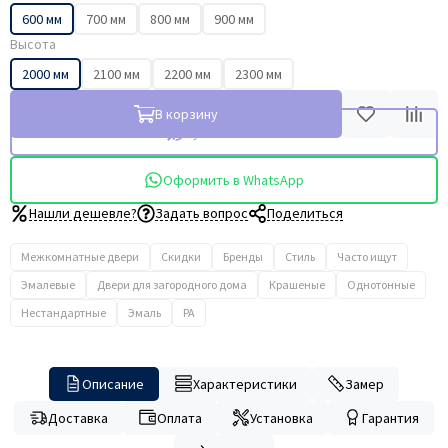
600 мм
700 мм
800 мм
900 мм
Высота
2000 мм
2100 мм
2200 мм
2300 мм
В корзину
Купить в 1 клик
Оформить в WhatsApp
Нашли дешевле?
Задать вопрос
Поделиться
Межкомнатные двери
Скидки
Бренды
Стиль
Часто ищут
Эмалевые
Двери для загородного дома
Крашеные
Однотонные
Нестандартные
Эмаль
PA
Описание
Характеристики
Замер
Доставка
Оплата
Установка
Гарантия