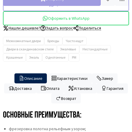
Купить в 1 клик
Оформить в WhatsApp
Нашли дешевле?
Задать вопрос
Поделиться
Межкомнатные двери
Бренды
Часто ищут
Двери в скандинавском стиле
Эмалевые
Нестандартные
Крашеные
Эмаль
Однотонные
PM
Описание
Характеристики
Замер
Доставка
Оплата
Установка
Гарантия
Возврат
Основные преимущества:
фрезеровка полотна рельефным узором;