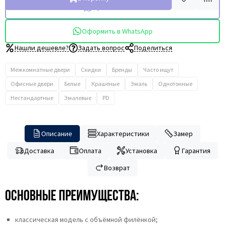
Купить в 1 клик
Оформить в WhatsApp
Нашли дешевле?
Задать вопрос
Поделиться
Межкомнатные двери
Скидки
Бренды
Часто ищут
Офисные двери
Белые
Крашеные
Эмаль
Однотонные
Нестандартные
Эмалевые
PD
Описание
Характеристики
Замер
Доставка
Оплата
Установка
Гарантия
Возврат
Основные преимущества:
классическая модель с объёмной филёнкой;