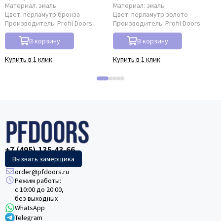
Материал:
эмаль
Материал:
эмаль
Цвет:
перламутр бронза
Цвет:
перламутр золото
Производитель:
Profil Doors
Производитель:
Profil Doors
В корзину
В корзину
Купить в 1 клик
Купить в 1 клик
+7 (495) 135-43-66
Вызвать замерщика
order@pfdoors.ru
Режим работы:
с 10:00 до 20:00,
без выходных
WhatsApp
Telegram