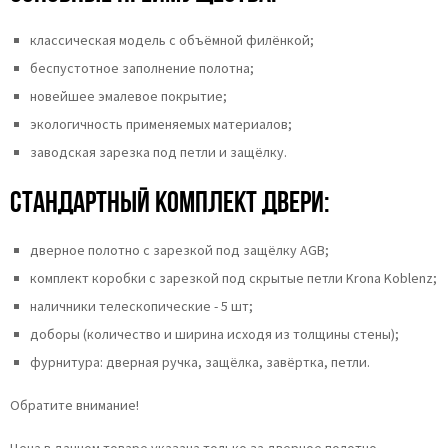
классическая модель с объёмной филёнкой;
беспустотное заполнение полотна;
новейшее эмалевое покрытие;
экологичность применяемых материалов;
заводская зарезка под петли и защёлку.
Стандартный комплект двери:
дверное полотно с зарезкой под защёлку AGB;
комплект коробки с зарезкой под скрытые петли Krona Koblenz;
наличники телескопические - 5 шт;
доборы (количество и ширина исходя из толщины стены);
фурнитура: дверная ручка, защёлка, завёртка, петли.
Обратите внимание!
Цена в данном товаре указана только за дверное полотно.