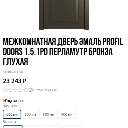
Межкомнатная дверь эмаль Profil
Doors 1.5.1PD перламутр бронза
глухая
Артикул:
1787
23 243 ₽
Оставить отзыв
Под заказ
Ширина
600 мм
700 мм
800 мм
900 мм
Высота