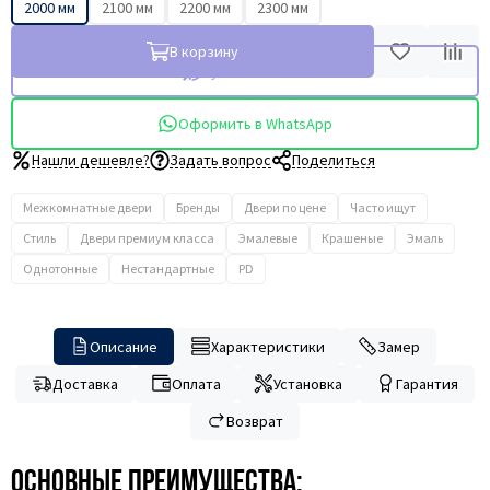
2000 мм
2100 мм
2200 мм
2300 мм
В корзину
Купить в 1 клик
Оформить в WhatsApp
Нашли дешевле?
Задать вопрос
Поделиться
Межкомнатные двери
Бренды
Двери по цене
Часто ищут
Стиль
Двери премиум класса
Эмалевые
Крашеные
Эмаль
Однотонные
Нестандартные
PD
Описание
Характеристики
Замер
Доставка
Оплата
Установка
Гарантия
Возврат
Основные преимущества: