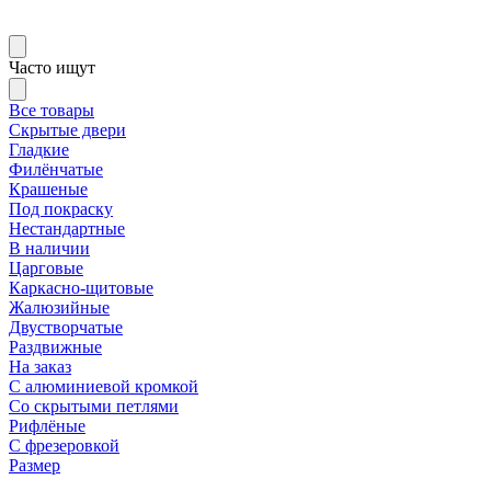
Часто ищут
Все товары
Скрытые двери
Гладкие
Филёнчатые
Крашеные
Под покраску
Нестандартные
В наличии
Царговые
Каркасно-щитовые
Жалюзийные
Двустворчатые
Раздвижные
На заказ
С алюминиевой кромкой
Со скрытыми петлями
Рифлёные
С фрезеровкой
Размер