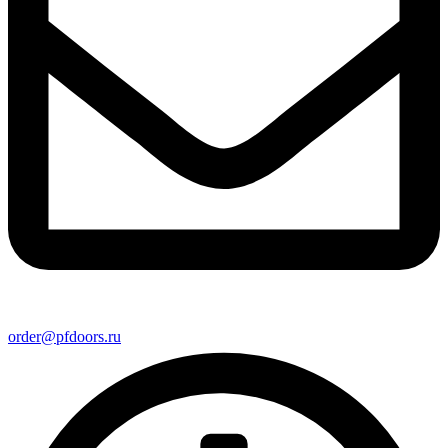
order@pfdoors.ru