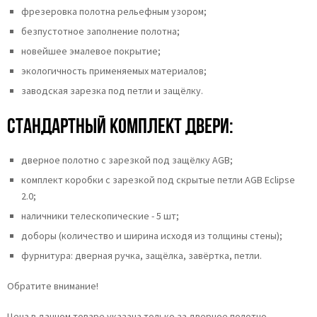
фрезеровка полотна рельефным узором;
безпустотное заполнение полотна;
новейшее эмалевое покрытие;
экологичность применяемых материалов;
заводская зарезка под петли и защёлку.
Стандартный комплект двери:
дверное полотно с зарезкой под защёлку AGB;
комплект коробки с зарезкой под скрытые петли AGB Eclipse
2.0;
наличники телескопические - 5 шт;
доборы (количество и ширина исходя из толщины стены);
фурнитура: дверная ручка, защёлка, завёртка, петли.
Обратите внимание!
Цена в данном товаре указана только за дверное полотно.