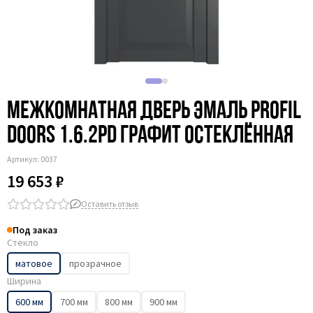
Межкомнатная дверь эмаль Profil
Doors 1.6.2PD графит остеклённая
Артикул:
0037
19 653 ₽
Оставить отзыв
Под заказ
Стекло
матовое
прозрачное
Ширина
600 мм
700 мм
800 мм
900 мм