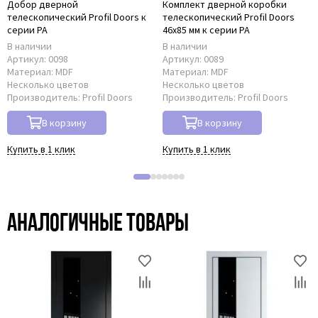
Добор дверной
Комплект дверной коробки
телескопический Profil Doors к
телескопический Profil Doors
серии PA
46x85 мм к серии PA
В наличии
В наличии
Артикул:
0098
Артикул:
0089
Материал:
MDF
Материал:
MDF
Несколько цветов
Несколько цветов
Производитель:
Profil Doors
Производитель:
Profil Doors
В корзину
В корзину
Купить в 1 клик
Купить в 1 клик
Аналогичные товары