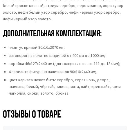
белый просветленный, атриум серебро, неро мрамор, лоран узор
золото, нефи белый узор серебро, нефи черный узор серебро,
нефи черный узор золото.
Дополнительная комплектация:
плинтус прямой 80х16х2070 мм;
автопорог на полотно шириной от 400 мм до 1000 мм;
коробка 46x127x2440 мм (для толщины стен от 111 до 134 мм);
4 варианта фигурных наличников 90х16х2440 мм;
цвет каркаса может быть: серебро, серая ночь, деорэ,
шампань, белый, чёрный, никель, мята, вайт, крем вайт, крем
магнолия, смоки, золото, бронза.
Отзывы о товаре