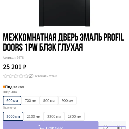
Межкомнатная дверь эмаль Profil
Doors 1PW блэк глухая
Артикул:
9878
25 201 ₽
Оставить отзыв
Под заказ
Ширина
600 мм
700 мм
800 мм
900 мм
Высота
2000 мм
2100 мм
2200 мм
2300 мм
В корзину