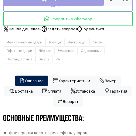
Купить в 1 клик
Оформить в WhatsApp
Нашли дешевле?
Задать вопрос
Поделиться
Межкомнатные двери
Бренды
Часто ищут
Стиль
Офисные двери
Чёрные
Эмалевые
Однотонные
Нестандартные
Эмаль
PW
Описание
Характеристики
Замер
Доставка
Оплата
Установка
Гарантия
Возврат
Основные преимущества:
фрезеровка полотна рельефным узором;