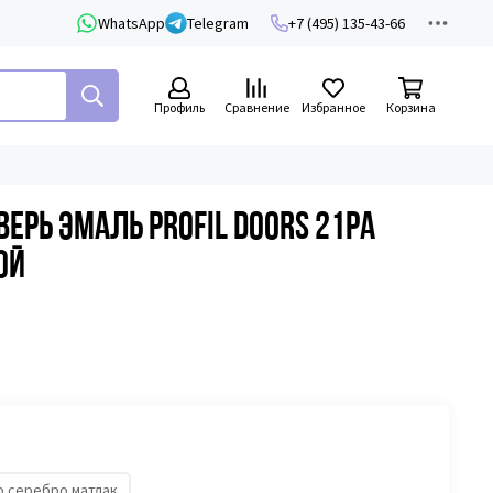
WhatsApp
Telegram
+7 (495) 135-43-66
Профиль
Сравнение
Избранное
Корзина
рь эмаль Profil Doors 21PA
ой
о серебро матлак