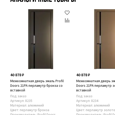
40 878 ₽
40 878 ₽
Межкомнатная дверь эмаль Profil
Межкомнатная дверь эма
Doors 21PA перламутр бронза cо
Doors 21PA перламутр з
вставкой
вставкой
Под заказ
Под заказ
Артикул:
8235
Артикул:
8234
Материал:
алюминий
Материал:
алюминий
Цвет:
перламутр бронза
Цвет:
перламутр золот
Производитель:
Profil Doors
Производитель:
Profil 