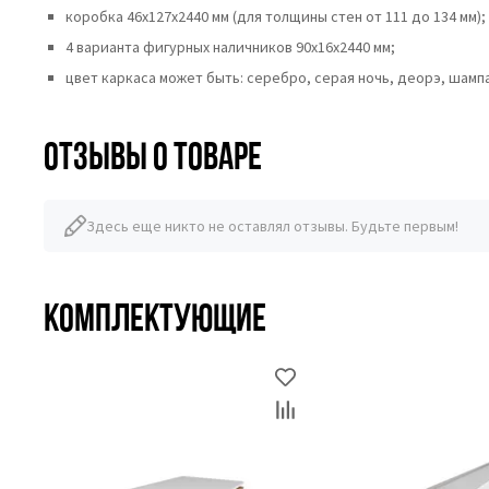
коробка 46x127x2440 мм (для толщины стен от 111 до 134 мм);
4 варианта фигурных наличников 90х16х2440 мм;
цвет каркаса может быть: серебро, серая ночь, деорэ, шампан
Отзывы о товаре
Здесь еще никто не оставлял отзывы. Будьте первым!
Комплектующие