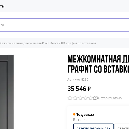
кты
Межкомнатная дверь эмаль Profil Doors 21PA графит со вставкой
Межкомнатная две
графит со вставк
Артикул:
8230
35 546 ₽
Оставить отзыв
Под заказ
Вставка
стекло чёрный лак
стекл