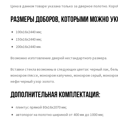
Цена в данном товаре указана только за дверное полотно. Кор
Размеры доборов, которыми можно ук
100х16х2440 мм;
150х16х2440 мм;
200х16х2440 мм.
Возможно изготовление дверей нестандартного размера.
Вставки стекла возможны в следующих цветах: черный лак, белый
монохром гляссе, монохром капучино, монохром серый, монохро
нефи черный узор золото.
Дополнительная комплектация:
плинтус прямой 80х16х2070 мм;
автопорог на полотно шириной от 400 мм до 1000 мм;