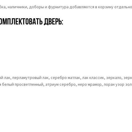
обка, наличники, доборы и фурнитура добавляются в корзину отдельно
омплектовать дверь:
 лак, перламутровый лак, серебро матлак, лак классик, зеркало, зерк
м белый просветленный, атриум серебро, неро мрамор, лоран узор зо