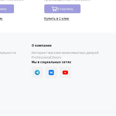
зину
В корзину
ик
Купить в 1 клик
Куп
О компании
иальности
Интернет-магазин межкомнатных дверей
Professional Doors
Мы в социальных сетях