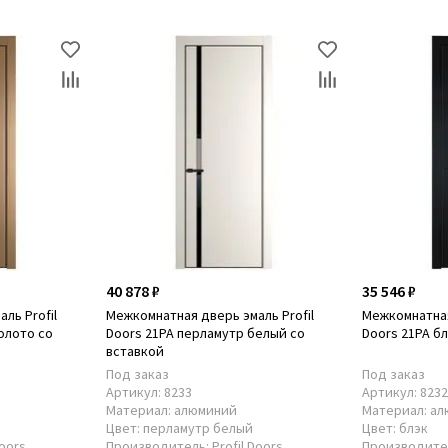
40 878 ₽
35 546 ₽
ль Profil
Межкомнатная дверь эмаль Profil
Межкомнатная
олото со
Doors 21PA перламутр белый со
Doors 21PA б
вставкой
Под заказ
Под заказ
Артикул:
8233
Артикул:
823
Материал:
алюминий
Материал:
ал
о
Цвет:
перламутр белый
Цвет:
блэк
Doors
Производитель:
Profil Doors
Производите