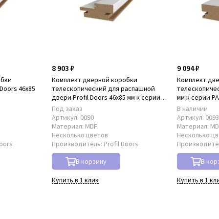
8 903 ₽
9 094 ₽
обки
Комплект дверной коробки
Комплект дв
Doors 46x85
телескопический для распашной
телескопическ
двери Profil Doors 46x85 мм к серии
мм к серии P
PA
Под заказ
В наличии
Артикул:
0090
Артикул:
009
Материал:
MDF
Материал:
MD
Несколько цветов
Несколько ц
Doors
Производитель:
Profil Doors
Производите
В корзину
В кор
Купить в 1 клик
Купить в 1 кл