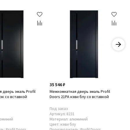
35 546 ₽
35
 дверь эмаль Profil
Межкомнатная дверь эмаль Profil
Ме
лэк со вставкой
Doors 21PA нэви блу со вставкой
Do
Под заказ
По
2
Артикул:
8231
Ар
юминий
Материал:
алюминий
Ма
Цвет:
нэви блу
Цв
ль:
Profil Doors
Производитель:
Profil Doors
Пр