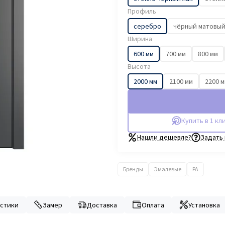
Профиль
серебро
чёрный матовы
Ширина
600 мм
700 мм
800 мм
Высота
2000 мм
2100 мм
2200 
Купить в 1 кл
Нашли дешевле?
Задать
Бренды
Эмалевые
PA
стики
Замер
Доставка
Оплата
Установка