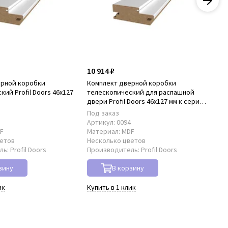
10 914 ₽
22
ерной коробки
Комплект дверной коробки
Ко
ий Profil Doors 46x127
телескопический для распашной
нал
A
двери Profil Doors 46x127 мм к серии
PA
PA
Под заказ
В 
3
Артикул:
0094
Ар
F
Материал:
MDF
Ма
ветов
Несколько цветов
Не
ль:
Profil Doors
Производитель:
Profil Doors
Пр
зину
В корзину
ик
Купить в 1 клик
Куп