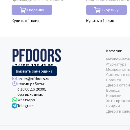
В корзину
В корзину
Купить в 1 клик
Купить в 1 клик
Каталог
Межкомнатн
Фурнитура
+7 (495) 135-43-66
Межкомнатн
Вызвать замерщика
Системы отк
order@pfdoors.ru
Погонаж
Режим работы:
Двери оптом
с 10:00 до 20:00,
Бренды
без выходных
Новинки
WhatsApp
Хиты продаж
Telegram
Скидки
Двери в сал