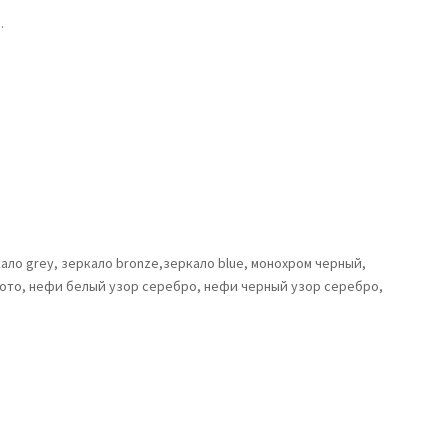
.
ало grey, зеркало bronze,зеркало blue, монохром черный,
лото, нефи белый узор серебро, нефи черный узор серебро,