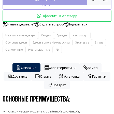
Купить в 1 клик
Оформить в WhatsApp
Нашли дешевле?
Задать вопрос
Поделиться
Межкомнатные двери
Скидки
Бренды
Часто ищут
Офисные двери
Двери в стиле Неоклассика
Эмалевые
Эмаль
Однотонные
Нестандартные
PD
Описание
Характеристики
Замер
Доставка
Оплата
Установка
Гарантия
Возврат
Основные преимущества:
классическая модель с объёмной филёнкой;