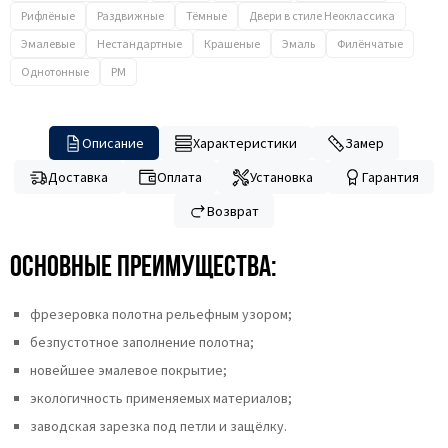
Рифлёные
Раздвижные
Тёмные
Двери в стиле Неоклассика
Эмалевые
Нестандартные
Крашеные
Эмаль
Филёнчатые
Однотонные
PM
Описание
Характеристики
Замер
Доставка
Оплата
Установка
Гарантия
Возврат
Основные преимущества:
фрезеровка полотна рельефным узором;
безпустотное заполнение полотна;
новейшее эмалевое покрытие;
экологичность применяемых материалов;
заводская зарезка под петли и защёлку.