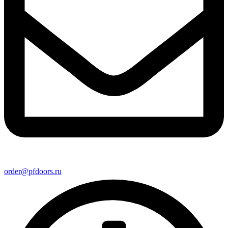
order@pfdoors.ru