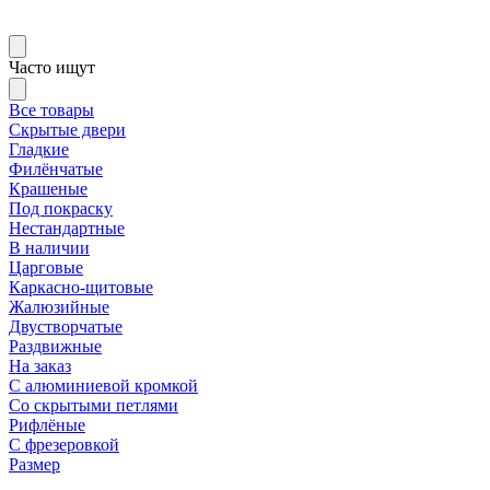
Часто ищут
Все товары
Скрытые двери
Гладкие
Филёнчатые
Крашеные
Под покраску
Нестандартные
В наличии
Царговые
Каркасно-щитовые
Жалюзийные
Двустворчатые
Раздвижные
На заказ
С алюминиевой кромкой
Со скрытыми петлями
Рифлёные
С фрезеровкой
Размер