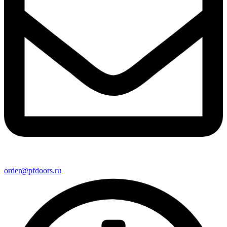
order@pfdoors.ru