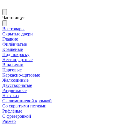
Часто ищут
Все товары
Скрытые двери
Гладкие
Филёнчатые
Крашеные
Под покраску
Нестандартные
В наличии
Царговые
Каркасно-щитовые
Жалюзийные
Двустворчатые
Раздвижные
На заказ
С алюминиевой кромкой
Со скрытыми петлями
Рифлёные
С фрезеровкой
Размер