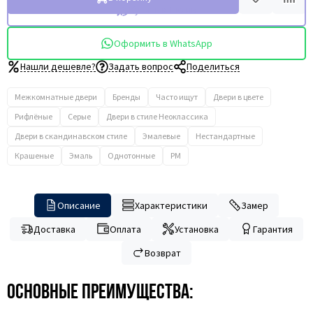
Купить в 1 клик
Оформить в WhatsApp
Нашли дешевле?
Задать вопрос
Поделиться
Межкомнатные двери
Бренды
Часто ищут
Двери в цвете
Рифлёные
Серые
Двери в стиле Неоклассика
Двери в скандинавском стиле
Эмалевые
Нестандартные
Крашеные
Эмаль
Однотонные
PM
Описание
Характеристики
Замер
Доставка
Оплата
Установка
Гарантия
Возврат
Основные преимущества: