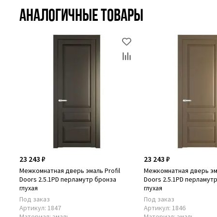
Аналогичные товары
23 243 ₽
23 243 ₽
Межкомнатная дверь эмаль Profil
Межкомнатная дверь эма
Doors 2.5.1PD перламутр бронза
Doors 2.5.1PD перламут
глухая
глухая
Под заказ
Под заказ
Артикул:
1847
Артикул:
1846
Материал:
эмаль
Материал:
эмаль