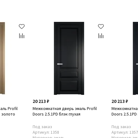
20 213 ₽
20 213 ₽
ль Profil
Межкомнатная дверь эмаль Profil
Межкомнатная
р золото
Doors 2.5.1PD блэк глухая
Doors 2.5.1PD
Под заказ
Под заказ
Артикул:
1358
Артикул:
135
Материал:
эмаль
Материал:
эм