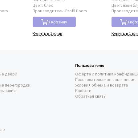
о
Цвет:
блэк
Цвет:
нэви бл
Doors
Производитель:
Profil Doors
Производите
В корзину
В кор
Купить в 1 клик
Купить в 1 кл
Пользователю
ые двери
Оферта и политика конфиденц
Пользовательское соглашение
ые перегородки
Условия обмена и возврата
рывания
Новости
Обратная связь
оне