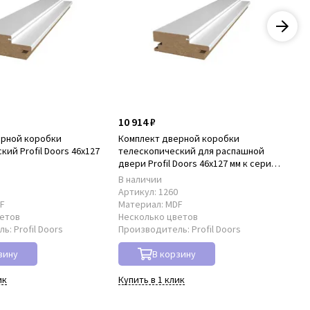
10 914 ₽
22
ерной коробки
Комплект дверной коробки
Ко
ий Profil Doors 46x127
телескопический для распашной
нал
D
двери Profil Doors 46x127 мм к серии
PD
PD
В наличии
В 
8
Артикул:
1260
Ар
F
Материал:
MDF
Ма
ветов
Несколько цветов
Не
ль:
Profil Doors
Производитель:
Profil Doors
Пр
зину
В корзину
ик
Купить в 1 клик
Куп