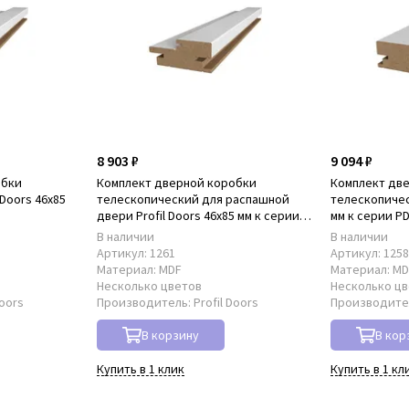
8 903 ₽
9 094 ₽
обки
Комплект дверной коробки
Комплект дв
Doors 46x85
телескопический для распашной
телескопическ
двери Profil Doors 46x85 мм к серии
мм к серии P
PD
В наличии
В наличии
Артикул:
1261
Артикул:
125
Материал:
MDF
Материал:
MD
Несколько цветов
Несколько ц
Doors
Производитель:
Profil Doors
Производите
В корзину
В кор
Купить в 1 клик
Купить в 1 кл