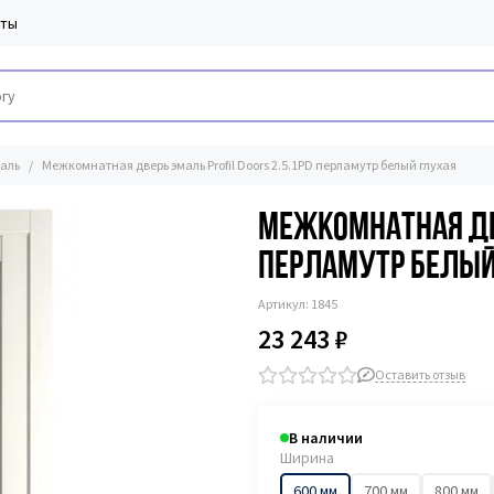
кты
аль
Межкомнатная дверь эмаль Profil Doors 2.5.1PD перламутр белый глухая
Межкомнатная две
перламутр белый
Артикул:
1845
23 243 ₽
Оставить отзыв
В наличии
Ширина
600 мм
700 мм
800 мм