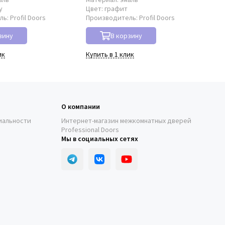
у
Цвет:
графит
Цв
ль:
Profil Doors
Производитель:
Profil Doors
Пр
зину
В корзину
ик
Купить в 1 клик
Куп
О компании
иальности
Интернет-магазин межкомнатных дверей
Professional Doors
Мы в социальных сетях