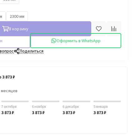
мм
2300 мм
В корзину
ик
Оформить в WhatsApp
 вопрос
Поделиться
 3 873 ₽
6 месяцев
7 октября
6 ноября
6 декабря
5 января
3 873 ₽
3 873 ₽
3 873 ₽
3 873 ₽