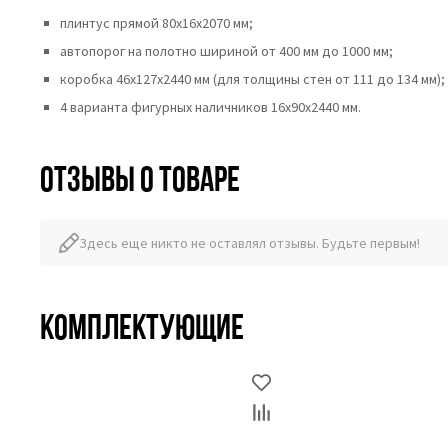
плинтус прямой 80х16х2070 мм;
автопорог на полотно шириной от 400 мм до 1000 мм;
коробка 46x127x2440 мм (для толщины стен от 111 до 134 мм);
4 варианта фигурных наличников 16х90х2440 мм.
Отзывы о товаре
Здесь еще никто не оставлял отзывы. Будьте первым!
Комплектующие