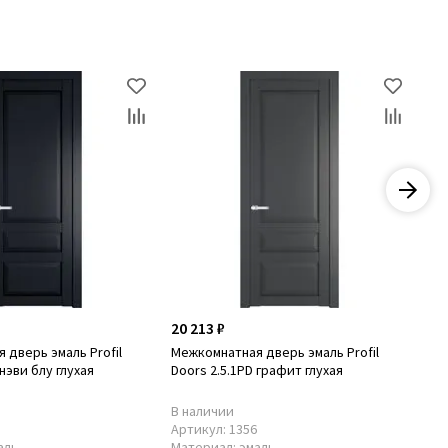
20 213 ₽
20
 дверь эмаль Profil
Межкомнатная дверь эмаль Profil
Ме
 нэви блу глухая
Doors 2.5.1PD графит глухая
Doo
В наличии
В 
7
Артикул:
1356
Ар
аль
Материал:
эмаль
Ма