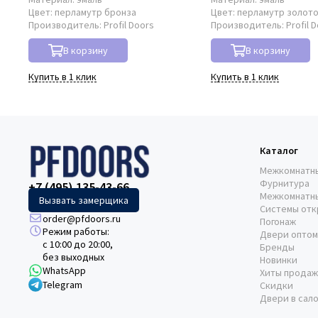
Цвет:
перламутр бронза
Цвет:
перламутр золот
Производитель:
Profil Doors
Производитель:
Profil 
В корзину
В корзину
Купить в 1 клик
Купить в 1 клик
Каталог
Межкомнатн
Фурнитура
+7 (495) 135-43-66
Межкомнатн
Вызвать замерщика
Системы отк
order@pfdoors.ru
Погонаж
Режим работы:
Двери оптом
с 10:00 до 20:00,
Бренды
без выходных
Новинки
WhatsApp
Хиты продаж
Telegram
Скидки
Двери в сал