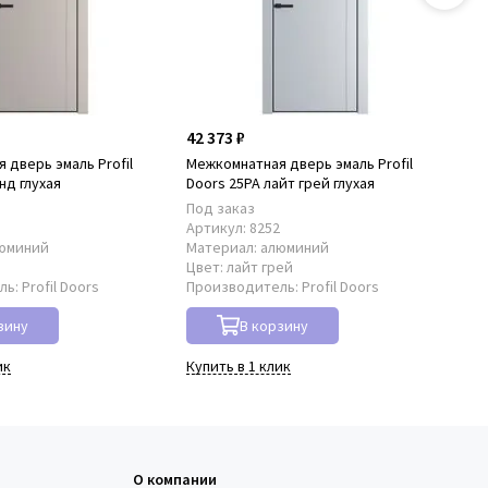
42 373 ₽
42
 дверь эмаль Profil
Межкомнатная дверь эмаль Profil
Ме
нд глухая
Doors 25PA лайт грей глухая
Doo
Под заказ
По
1
Артикул:
8252
Ар
юминий
Материал:
алюминий
Ма
Цвет:
лайт грей
Цв
ль:
Profil Doors
Производитель:
Profil Doors
Пр
зину
В корзину
ик
Купить в 1 клик
Куп
О компании