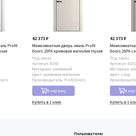
42 373 ₽
42 373 ₽
ль Profil
Межкомнатная дверь эмаль Profil
Межкомнатная
ухая
Doors 25PA кремовая магнолия глухая
Doors 25PA сэ
Под заказ
Под заказ
Артикул:
8250
Артикул:
825
Материал:
алюминий
Материал:
ал
Цвет:
кремовая магнолия
Цвет:
сэнд
Doors
Производитель:
Profil Doors
Производите
В корзину
В кор
Купить в 1 клик
Купить в 1 кл
Пользователю