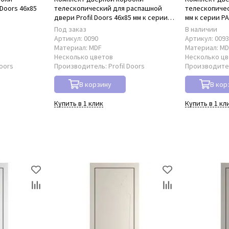
Doors 46x85
телескопический для распашной
телескопическ
двери Profil Doors 46x85 мм к серии
мм к серии P
PA
Под заказ
В наличии
Артикул:
0090
Артикул:
009
Материал:
MDF
Материал:
MD
Несколько цветов
Несколько ц
Doors
Производитель:
Profil Doors
Производите
В корзину
В кор
Купить в 1 клик
Купить в 1 кл