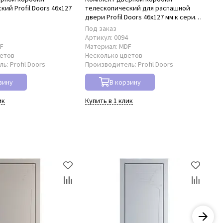
ий Profil Doors 46x127
телескопический для распашной
нал
A
двери Profil Doors 46x127 мм к серии
PA
PA
Под заказ
В 
3
Артикул:
0094
Ар
F
Материал:
MDF
Ма
ветов
Несколько цветов
Не
ль:
Profil Doors
Производитель:
Profil Doors
Пр
зину
В корзину
ик
Купить в 1 клик
Куп