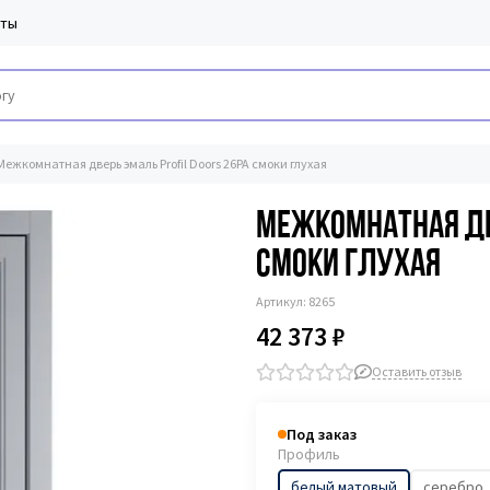
кты
Межкомнатная дверь эмаль Profil Doors 26PA смоки глухая
Межкомнатная две
смоки глухая
Артикул:
8265
42 373 ₽
Оставить отзыв
Под заказ
Профиль
белый матовый
серебро