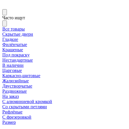
Часто ищут
Все товары
Скрытые двери
Гладкие
Филёнчатые
Крашеные
Под покраску
Нестандартные
В наличии
Царговые
Каркасно-щитовые
Жалюзийные
Двустворчатые
Раздвижные
На заказ
С алюминиевой кромкой
Со скрытыми петлями
Рифлёные
С фрезеровкой
Размер