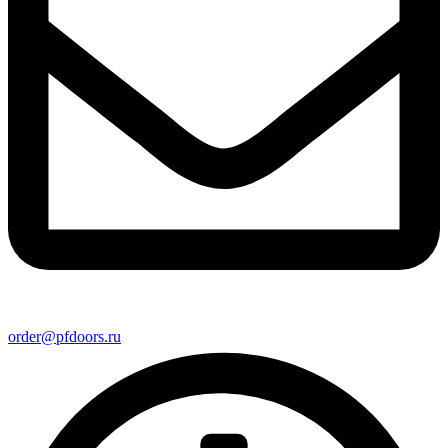
order@pfdoors.ru